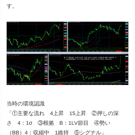
す。
当時の環境認識
「①主要な流れ 4上昇 15上昇 ②押しの深
さ 4：1σ ③根拠 B：1LV節目 ④勢い
（BB）4：収縮中 1維持 ⑤シグナル」