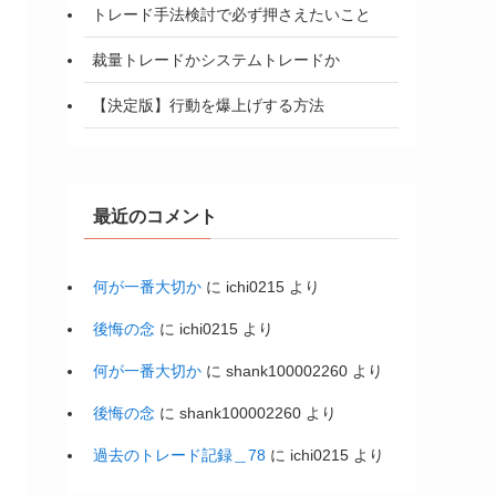
トレード手法検討で必ず押さえたいこと
裁量トレードかシステムトレードか
【決定版】行動を爆上げする方法
最近のコメント
何が一番大切か
に
ichi0215
より
後悔の念
に
ichi0215
より
何が一番大切か
に
shank100002260
より
後悔の念
に
shank100002260
より
過去のトレード記録＿78
に
ichi0215
より