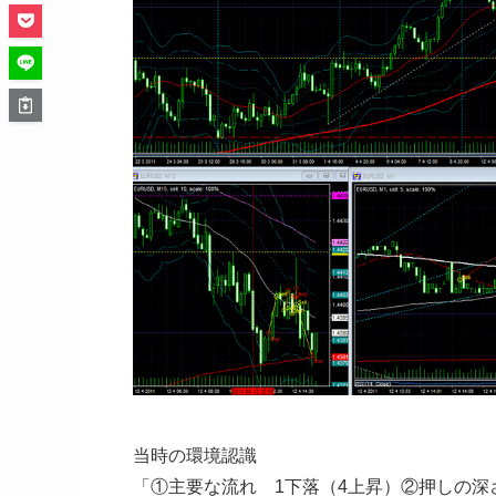
当時の環境認識
「①主要な流れ 1下落（4上昇）②押しの深さ 