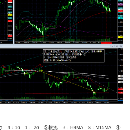
4：1σ 1：-2σ ③根拠 B：H4MA S：M15MA ④