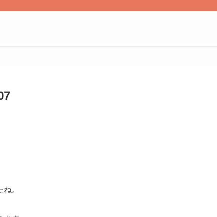
7
たね。