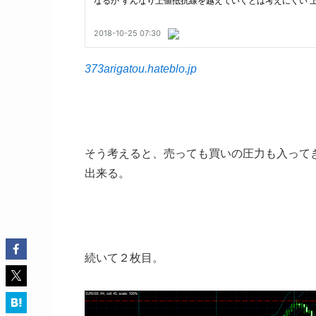
373arigatou.hateblo.jp
そう考えると、売っても買いの圧力も入って
出来る。
続いて２枚目。