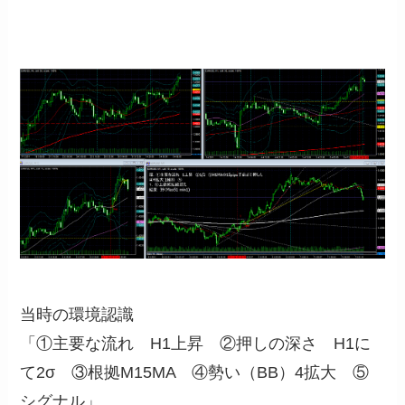
当時の環境認識
「①主要な流れ H1上昇 ②押しの深さ H1に
て2σ ③根拠M15MA ④勢い（BB）4拡大 ⑤
シグナル」